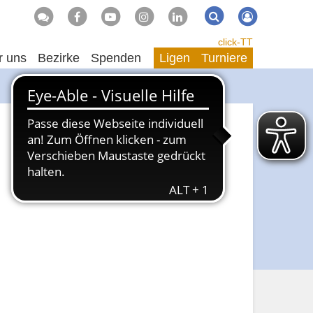
Suche
Suchen
click-TT
r uns
Bezirke
Spenden
Ligen
Turniere