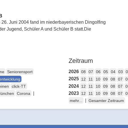
B
26. Juni 2004 fand im niederbayerischen Dingolfing
der Jugend, Schüler A und Schüler B statt.Die
Zeitraum
2026
ene
Seniorensport
08
07
06
05
04
03
0
2025
entwicklung
12
11
10
09
08
07
0
2024
einen
click-TT
12
11
10
09
08
07
0
|
2023
München
Corona
12
11
10
09
08
07
0
|
mehr...
Gesamter Zeitraum