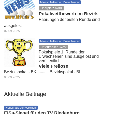
Mannschaftssport Erwachsene
Oberpfalz-Nord
Pokalwettbewerb im Bezirk
Paarungen der ersten Runde sind
ausgelost
07.09.2025
Mannschaftssport Erwachsene
Unterfranken-West
Pokalspiele 1. Runde der
Erwachsenen sind ausgelost und
veröffentlicht!
Viele Freilose
Bezirkspokal - BK ---- Bezirkspokal - BL
03.09.2025
Aktuelle Beiträge
Neues aus den Vereinen
EISs-Siegel für den TV Riedenburg