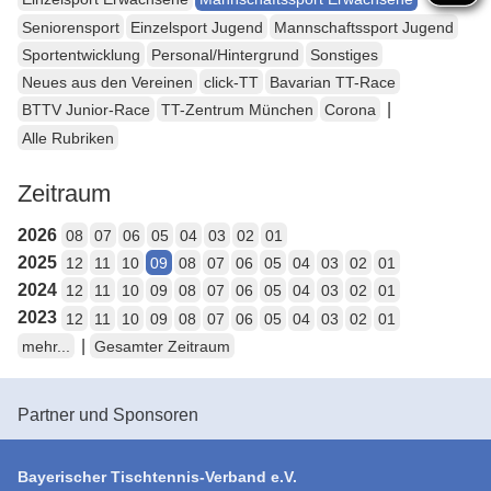
Seniorensport
Einzelsport Jugend
Mannschaftssport Jugend
Sportentwicklung
Personal/Hintergrund
Sonstiges
Neues aus den Vereinen
click-TT
Bavarian TT-Race
|
BTTV Junior-Race
TT-Zentrum München
Corona
Alle Rubriken
Zeitraum
2026
08
07
06
05
04
03
02
01
2025
12
11
10
09
08
07
06
05
04
03
02
01
2024
12
11
10
09
08
07
06
05
04
03
02
01
2023
12
11
10
09
08
07
06
05
04
03
02
01
|
mehr...
Gesamter Zeitraum
Partner und Sponsoren
Bayerischer Tischtennis-Verband e.V.