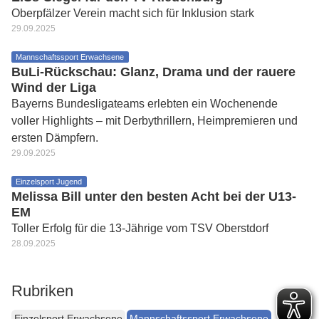
Oberpfälzer Verein macht sich für Inklusion stark
29.09.2025
Mannschaftssport Erwachsene
BuLi-Rückschau: Glanz, Drama und der rauere
Wind der Liga
Bayerns Bundesligateams erlebten ein Wochenende
voller Highlights – mit Derbythrillern, Heimpremieren und
ersten Dämpfern.
29.09.2025
Einzelsport Jugend
Melissa Bill unter den besten Acht bei der U13-
EM
Toller Erfolg für die 13-Jährige vom TSV Oberstdorf
28.09.2025
Rubriken
Einzelsport Erwachsene
Mannschaftssport Erwachsene