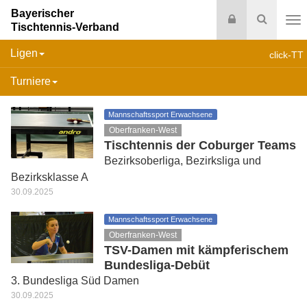
Bayerischer
Login
Suche
Tischtennis-Verband
Na
Ligen
click-TT
Turniere
Mannschaftssport Erwachsene
Oberfranken-West
Tischtennis der Coburger Teams
Bezirksoberliga, Bezirksliga und
Bezirksklasse A
30.09.2025
Mannschaftssport Erwachsene
Oberfranken-West
TSV-Damen mit kämpferischem
Bundesliga-Debüt
3. Bundesliga Süd Damen
30.09.2025