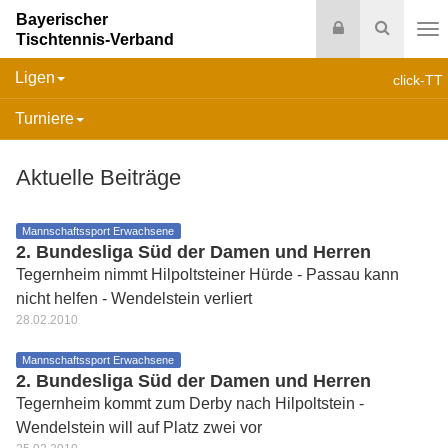
Bayerischer
Login
Suche
Tischtennis-Verband
Na
Ligen
click-TT
Turniere
Aktuelle Beiträge
Mannschaftssport Erwachsene
2. Bundesliga Süd der Damen und Herren
Tegernheim nimmt Hilpoltsteiner Hürde - Passau kann
nicht helfen - Wendelstein verliert
28.02.2010
Mannschaftssport Erwachsene
2. Bundesliga Süd der Damen und Herren
Tegernheim kommt zum Derby nach Hilpoltstein -
Wendelstein will auf Platz zwei vor