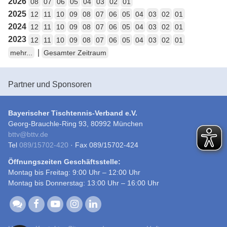
2026
08
07
06
05
04
03
02
01
2025
12
11
10
09
08
07
06
05
04
03
02
01
2024
12
11
10
09
08
07
06
05
04
03
02
01
2023
12
11
10
09
08
07
06
05
04
03
02
01
|
mehr...
Gesamter Zeitraum
Partner und Sponsoren
Bayerischer Tischtennis-Verband e.V.
Georg-Brauchle-Ring 93, 80992 München
bttv
@
bttv.de
Tel
089/15702-420
· Fax 089/15702-424
Öffnungszeiten Geschäftsstelle:
Montag bis Freitag: 9:00 Uhr – 12:00 Uhr
Montag bis Donnerstag: 13:00 Uhr – 16:00 Uhr