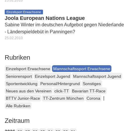
25.02.2010
Einzelsport Erwachsene
Joola European Nations League
Sabine Winter im deutschen Aufgebot gegen Niederlande
- Länderspieldebüt in Panningen?
25.02.2010
Rubriken
Einzelsport Erwachsene
Mannschaftssport Erwachsene
Seniorensport
Einzelsport Jugend
Mannschaftssport Jugend
Sportentwicklung
Personal/Hintergrund
Sonstiges
Neues aus den Vereinen
click-TT
Bavarian TT-Race
|
BTTV Junior-Race
TT-Zentrum München
Corona
Alle Rubriken
Zeitraum