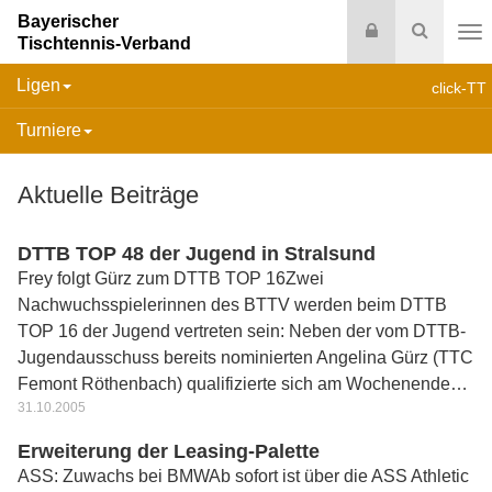
Bayerischer
Login
Suche
Tischtennis-Verband
Na
Ligen
click-TT
Turniere
Aktuelle Beiträge
DTTB TOP 48 der Jugend in Stralsund
Frey folgt Gürz zum DTTB TOP 16Zwei
Nachwuchsspielerinnen des BTTV werden beim DTTB
TOP 16 der Jugend vertreten sein: Neben der vom DTTB-
Jugendausschuss bereits nominierten Angelina Gürz (TTC
Femont Röthenbach) qualifizierte sich am Wochenende…
31.10.2005
Erweiterung der Leasing-Palette
ASS: Zuwachs bei BMWAb sofort ist über die ASS Athletic