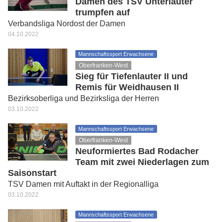
Damen des TSV Unterlauter
trumpfen auf
Verbandsliga Nordost der Damen
04.10.2022
Mannschaftssport Erwachsene
Oberfranken-West
Sieg für Tiefenlauter II und
Remis für Weidhausen II
Bezirksoberliga und Bezirksliga der Herren
03.10.2022
Mannschaftssport Erwachsene
Oberfranken-West
Neuformiertes Bad Rodacher
Team mit zwei Niederlagen zum
Saisonstart
TSV Damen mit Auftakt in der Regionalliga
03.10.2022
Mannschaftssport Erwachsene