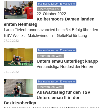
Mannschaftssport Erwachsene
Oberbayern-Ost
22. Oktober 2022
Kolbermoors Damen landen
ersten Heimsieg
Laura Tiefenbrunner avanciert beim 6:4 Erfolg über den
ESV Weil zur Matchwinnerin – Gelb/Rot für Lang
27.10.2022
Mannschaftssport Erwachsene
Oberfranken-West
Untersiemau unterliegt knapp
Verbandsliga Nordost der Herren
24.10.2022
Mannschaftssport Erwachsene
Oberfranken-West
Auswärtssieg für den TSV
Untersiemau II in der
Bezirksoberliga