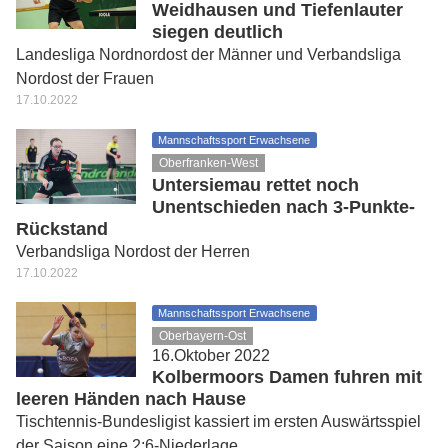
Weidhausen und Tiefenlauter
siegen deutlich
Landesliga Nordnordost der Männer und Verbandsliga
Nordost der Frauen
17.10.2022
Mannschaftssport Erwachsene
Oberfranken-West
Untersiemau rettet noch
Unentschieden nach 3-Punkte-
Rückstand
Verbandsliga Nordost der Herren
17.10.2022
Mannschaftssport Erwachsene
Oberbayern-Ost
16.Oktober 2022
Kolbermoors Damen fuhren mit
leeren Händen nach Hause
Tischtennis-Bundesligist kassiert im ersten Auswärtsspiel
der Saison eine 2:6-Niederlage