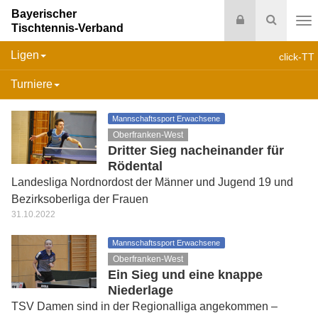
Bayerischer
Login
Suche
Tischtennis-Verband
Na
Ligen
click-TT
Turniere
Mannschaftssport Erwachsene
Oberfranken-West
Dritter Sieg nacheinander für
Rödental
Landesliga Nordnordost der Männer und Jugend 19 und
Bezirksoberliga der Frauen
31.10.2022
Mannschaftssport Erwachsene
Oberfranken-West
Ein Sieg und eine knappe
Niederlage
TSV Damen sind in der Regionalliga angekommen –