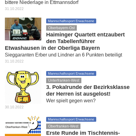
bittere Niederlage in Ettmannsdorf
31.10.2022
Mannschaftssport Erwachsene
Oberbayern-Ost
Haiminger Quartett entzaubert
den Tabellenführer
Etwashausen in der Oberliga Bayern
Sieggaranten Erber und Lindner an 6 Punkten beteiligt
31.10.2022
Mannschaftssport Erwachsene
Unterfranken-West
3. Pokalrunde der Bezirksklasse
der Herren ist ausgelost!
Wer spielt gegen wen?
30.10.2022
Mannschaftssport Erwachsene
Oberfranken-West
Erste Runde im Tischtennis-