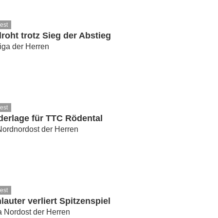
est
roht trotz Sieg der Abstieg
iga der Herren
est
derlage für TTC Rödental
Nordnordost der Herren
est
lauter verliert Spitzenspiel
a Nordost der Herren