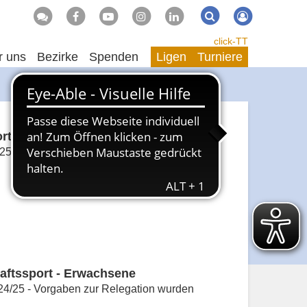
Suche
Suchen
click-TT
r uns
Bezirke
Spenden
Ligen
Turniere
ort Erwachsene
5 statt
ftssport - Erwachsene
24/25 - Vorgaben zur Relegation wurden