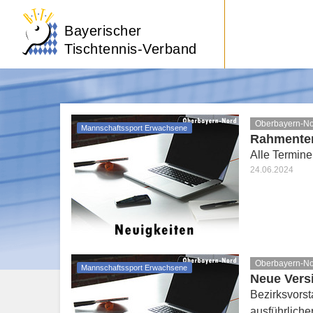
Bayerischer
Tischtennis-Verband
Oberbayern-N
Mannschaftssport Erwachsene
Rahmenter
Alle Termine
24.06.2024
Oberbayern-N
Mannschaftssport Erwachsene
Neue Vers
Bezirksvors
ausführlicher