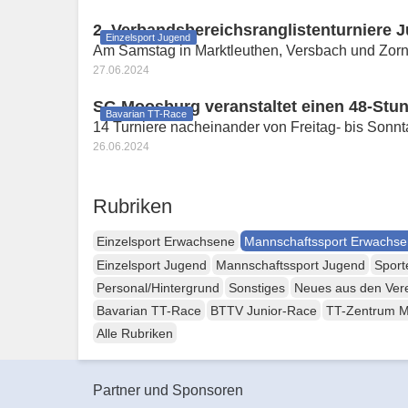
2. Verbandsbereichsranglistenturniere 
Einzelsport Jugend
Am Samstag in Marktleuthen, Versbach und Zor
27.06.2024
SG Moosburg veranstaltet einen 48-St
Bavarian TT-Race
14 Turniere nacheinander von Freitag- bis Sonn
26.06.2024
Rubriken
Einzelsport Erwachsene
Mannschaftssport Erwachs
Einzelsport Jugend
Mannschaftssport Jugend
Sport
Personal/Hintergrund
Sonstiges
Neues aus den Ver
Bavarian TT-Race
BTTV Junior-Race
TT-Zentrum 
Alle Rubriken
Partner und Sponsoren