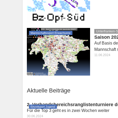
Unterfranken-
Mannschaftssport Erwachsene
Saison 202
Auf Basis d
Mannschaft s
11.06.2024
Aktuelle Beiträge
2. Verbandsbereichsranglistenturniere 
Einzelsport Jugend
Für die Top 3 geht es in zwei Wochen weiter
30.06.2024