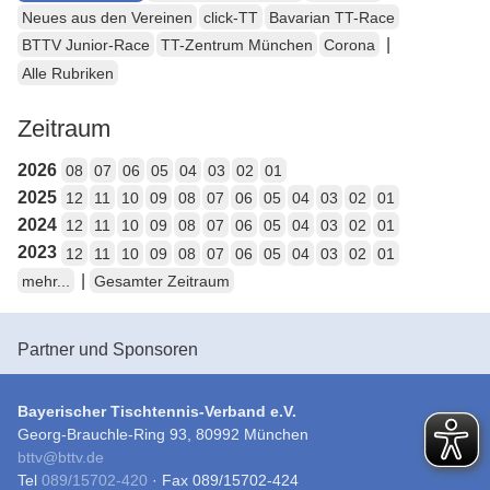
Neues aus den Vereinen
click-TT
Bavarian TT-Race
|
BTTV Junior-Race
TT-Zentrum München
Corona
Alle Rubriken
Zeitraum
2026
08
07
06
05
04
03
02
01
2025
12
11
10
09
08
07
06
05
04
03
02
01
2024
12
11
10
09
08
07
06
05
04
03
02
01
2023
12
11
10
09
08
07
06
05
04
03
02
01
|
mehr...
Gesamter Zeitraum
Partner und Sponsoren
Bayerischer Tischtennis-Verband e.V.
Georg-Brauchle-Ring 93, 80992 München
bttv
@
bttv.de
Tel
089/15702-420
· Fax 089/15702-424