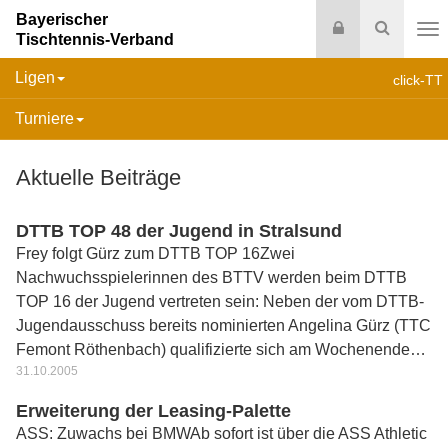
Bayerischer
Login
Suche
Tischtennis-Verband
Na
Ligen
click-TT
Turniere
Aktuelle Beiträge
DTTB TOP 48 der Jugend in Stralsund
Frey folgt Gürz zum DTTB TOP 16Zwei
Nachwuchsspielerinnen des BTTV werden beim DTTB
TOP 16 der Jugend vertreten sein: Neben der vom DTTB-
Jugendausschuss bereits nominierten Angelina Gürz (TTC
Femont Röthenbach) qualifizierte sich am Wochenende…
31.10.2005
Erweiterung der Leasing-Palette
ASS: Zuwachs bei BMWAb sofort ist über die ASS Athletic