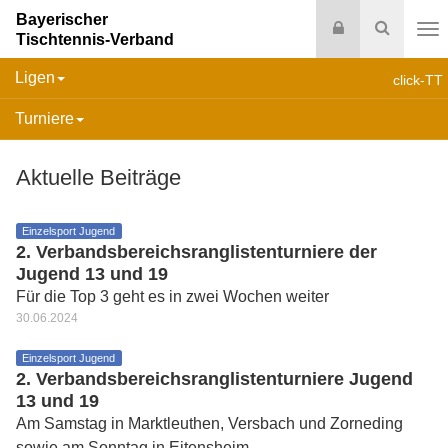
Bayerischer
Login
Suche
Tischtennis-Verband
Na
Ligen
click-TT
Turniere
Aktuelle Beiträge
Einzelsport Jugend
2. Verbandsbereichsranglistenturniere der
Jugend 13 und 19
Für die Top 3 geht es in zwei Wochen weiter
30.06.2024
Einzelsport Jugend
2. Verbandsbereichsranglistenturniere Jugend
13 und 19
Am Samstag in Marktleuthen, Versbach und Zorneding
sowie am Sonntag in Eitensheim