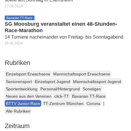
27.06.2024
Bavarian TT-Race
SG Moosburg veranstaltet einen 48-Stunden-
Race-Marathon
14 Turniere nacheinander von Freitag- bis Sonntagabend
26.06.2024
Rubriken
Einzelsport Erwachsene
Mannschaftssport Erwachsene
Seniorensport
Einzelsport Jugend
Mannschaftssport Jugend
Sportentwicklung
Personal/Hintergrund
Sonstiges
Neues aus den Vereinen
click-TT
Bavarian TT-Race
|
BTTV Junior-Race
TT-Zentrum München
Corona
Alle Rubriken
Zeitraum