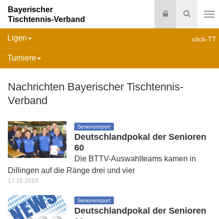
Bayerischer
Login
Suche
Tischtennis-Verband
Na
Ligen
click-TT
Turniere
Nachrichten Bayerischer Tischtennis-
Verband
Seniorensport
Deutschlandpokal der Senioren
60
Die BTTV-Auswahlteams kamen in
Dillingen auf die Ränge drei und vier
17.10.2010
Seniorensport
Deutschlandpokal der Senioren