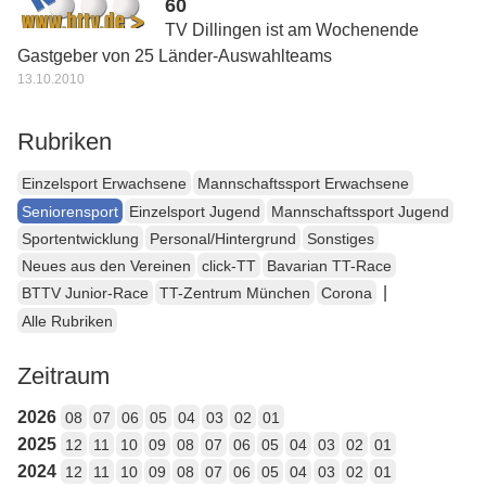
60
TV Dillingen ist am Wochenende
Gastgeber von 25 Länder-Auswahlteams
13.10.2010
Rubriken
Einzelsport Erwachsene
Mannschaftssport Erwachsene
Seniorensport
Einzelsport Jugend
Mannschaftssport Jugend
Sportentwicklung
Personal/Hintergrund
Sonstiges
Neues aus den Vereinen
click-TT
Bavarian TT-Race
|
BTTV Junior-Race
TT-Zentrum München
Corona
Alle Rubriken
Zeitraum
2026
08
07
06
05
04
03
02
01
2025
12
11
10
09
08
07
06
05
04
03
02
01
2024
12
11
10
09
08
07
06
05
04
03
02
01