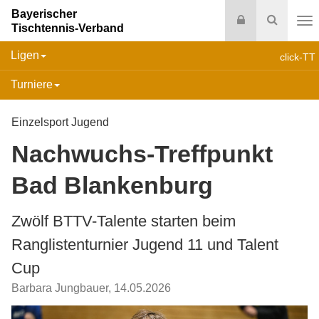
Bayerischer
Login
Suche
Tischtennis-Verband
Na
Ligen
click-TT
Turniere
Einzelsport Jugend
Nachwuchs-Treffpunkt
Bad Blankenburg
Zwölf BTTV-Talente starten beim
Ranglistenturnier Jugend 11 und Talent
Cup
Barbara Jungbauer
,
14.05.2026