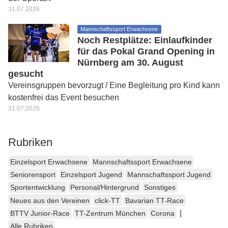
31.07.2026
Mannschaftssport Erwachsene
Noch Restplätze: Einlaufkinder
für das Pokal Grand Opening in
Nürnberg am 30. August
gesucht
Vereinsgruppen bevorzugt / Eine Begleitung pro Kind kann
kostenfrei das Event besuchen
31.07.2026
Rubriken
Einzelsport Erwachsene
Mannschaftssport Erwachsene
Seniorensport
Einzelsport Jugend
Mannschaftssport Jugend
Sportentwicklung
Personal/Hintergrund
Sonstiges
Neues aus den Vereinen
click-TT
Bavarian TT-Race
|
BTTV Junior-Race
TT-Zentrum München
Corona
Alle Rubriken