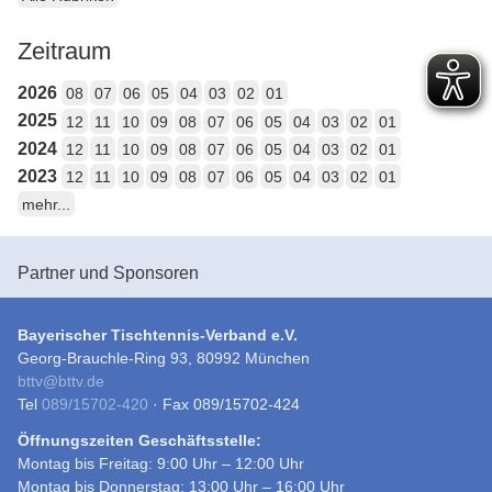
Zeitraum
2026
08
07
06
05
04
03
02
01
2025
12
11
10
09
08
07
06
05
04
03
02
01
2024
12
11
10
09
08
07
06
05
04
03
02
01
2023
12
11
10
09
08
07
06
05
04
03
02
01
mehr...
Partner und Sponsoren
Bayerischer Tischtennis-Verband e.V.
Georg-Brauchle-Ring 93, 80992 München
bttv
@
bttv.de
Tel
089/15702-420
· Fax 089/15702-424
Öffnungszeiten Geschäftsstelle:
Montag bis Freitag: 9:00 Uhr – 12:00 Uhr
Montag bis Donnerstag: 13:00 Uhr – 16:00 Uhr