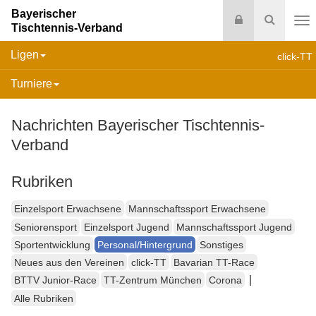
Bayerischer
Login
Suche
Tischtennis-Verband
Na
Ligen
click-TT
Turniere
Nachrichten Bayerischer Tischtennis-
Verband
Rubriken
Einzelsport Erwachsene
Mannschaftssport Erwachsene
Seniorensport
Einzelsport Jugend
Mannschaftssport Jugend
Sportentwicklung
Personal/Hintergrund
Sonstiges
Neues aus den Vereinen
click-TT
Bavarian TT-Race
|
BTTV Junior-Race
TT-Zentrum München
Corona
Alle Rubriken