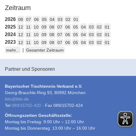
Zeitraum
2026
08
07
06
05
04
03
02
01
2025
12
11
10
09
08
07
06
05
04
03
02
01
2024
12
11
10
09
08
07
06
05
04
03
02
01
2023
12
11
10
09
08
07
06
05
04
03
02
01
|
mehr...
Gesamter Zeitraum
Partner und Sponsoren
Bayerischer Tischtennis-Verband e.V.
Georg-Brauchle-Ring 93, 80992 München
bttv
@
bttv.de
Tel
089/15702-420
· Fax 089/15702-424
Öffnungszeiten Geschäftsstelle:
Montag bis Freitag: 9:00 Uhr – 12:00 Uhr
Montag bis Donnerstag: 13:00 Uhr – 16:00 Uhr