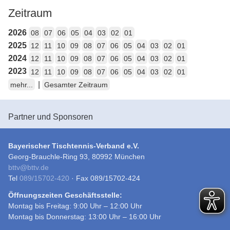
Zeitraum
2026
08
07
06
05
04
03
02
01
2025
12
11
10
09
08
07
06
05
04
03
02
01
2024
12
11
10
09
08
07
06
05
04
03
02
01
2023
12
11
10
09
08
07
06
05
04
03
02
01
|
mehr...
Gesamter Zeitraum
Partner und Sponsoren
Bayerischer Tischtennis-Verband e.V.
Georg-Brauchle-Ring 93, 80992 München
bttv
@
bttv.de
Tel
089/15702-420
· Fax 089/15702-424
Öffnungszeiten Geschäftsstelle:
Montag bis Freitag: 9:00 Uhr – 12:00 Uhr
Montag bis Donnerstag: 13:00 Uhr – 16:00 Uhr