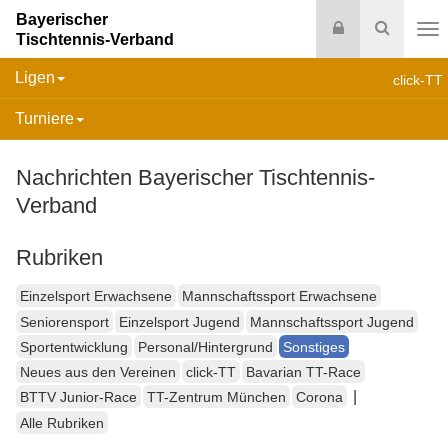
Bayerischer
Login
Suche
Tischtennis-Verband
Na
Ligen
click-TT
Turniere
Nachrichten Bayerischer Tischtennis-
Verband
Rubriken
Einzelsport Erwachsene
Mannschaftssport Erwachsene
Seniorensport
Einzelsport Jugend
Mannschaftssport Jugend
Sportentwicklung
Personal/Hintergrund
Sonstiges
Neues aus den Vereinen
click-TT
Bavarian TT-Race
|
BTTV Junior-Race
TT-Zentrum München
Corona
Alle Rubriken