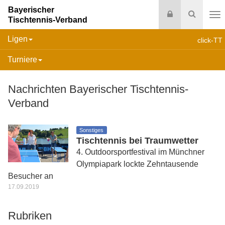
Bayerischer
Login
Suche
Tischtennis-Verband
Na
Ligen
click-TT
Turniere
Nachrichten Bayerischer Tischtennis-
Verband
Sonstiges
Tischtennis bei Traumwetter
4. Outdoorsportfestival im Münchner
Olympiapark lockte Zehntausende
Besucher an
17.09.2019
Rubriken