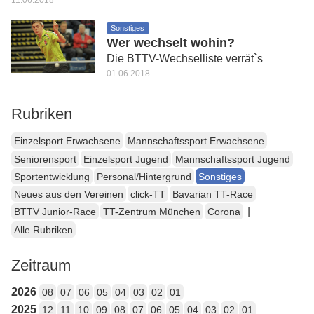
11.06.2018
Sonstiges
Wer wechselt wohin?
Die BTTV-Wechselliste verrät`s
01.06.2018
Rubriken
Einzelsport Erwachsene
Mannschaftssport Erwachsene
Seniorensport
Einzelsport Jugend
Mannschaftssport Jugend
Sportentwicklung
Personal/Hintergrund
Sonstiges
Neues aus den Vereinen
click-TT
Bavarian TT-Race
|
BTTV Junior-Race
TT-Zentrum München
Corona
Alle Rubriken
Zeitraum
2026
08
07
06
05
04
03
02
01
2025
12
11
10
09
08
07
06
05
04
03
02
01