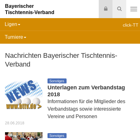
Bayerischer
Login
Suche
Tischtennis-Verband
Na
Ligen
click-TT
Turniere
Nachrichten Bayerischer Tischtennis-
Verband
Sonstiges
Unterlagen zum Verbandstag
2018
Informationen für die Mitglieder des
Verbandstags sowie interessierte
Vereine und Personen
28.06.2018
Sonstiges