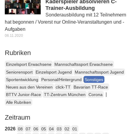
Kaderspieler absolvieren C-
Trainer-Ausbildung
Sonderausbildung mit 12 Teilnehmern
hat begonnen / Vorerst nur Online-Veranstaltungen und -
Aufgaben
06.11.2020
Rubriken
Einzelsport Erwachsene
Mannschaftssport Erwachsene
Seniorensport
Einzelsport Jugend
Mannschaftssport Jugend
Sportentwicklung
Personal/Hintergrund
Sonstiges
Neues aus den Vereinen
click-TT
Bavarian TT-Race
|
BTTV Junior-Race
TT-Zentrum München
Corona
Alle Rubriken
Zeitraum
2026
08
07
06
05
04
03
02
01