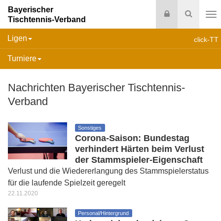
Bayerischer
Login
Suche
Tischtennis-Verband
Na
Ligen
click-TT
Turniere
Nachrichten Bayerischer Tischtennis-
Verband
Sonstiges
Corona-Saison: Bundestag
verhindert Härten beim Verlust
der Stammspieler-Eigenschaft
Verlust und die Wiedererlangung des Stammspielerstatus
für die laufende Spielzeit geregelt
22.11.2020
Personal/Hintergrund