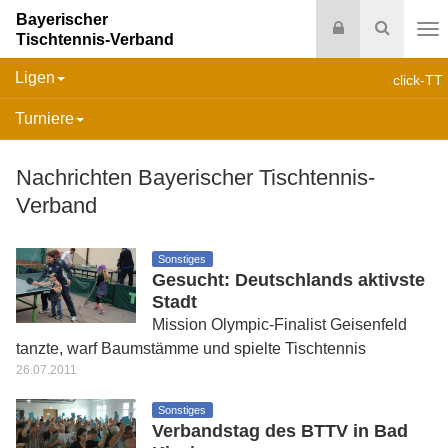
Bayerischer
Login
Suche
Tischtennis-Verband
Na
Ligen
click-TT
Turniere
Nachrichten Bayerischer Tischtennis-
Verband
Sonstiges
Gesucht: Deutschlands aktivste
Stadt
Mission Olympic-Finalist Geisenfeld
tanzte, warf Baumstämme und spielte Tischtennis
26.07.2011
Sonstiges
Verbandstag des BTTV in Bad