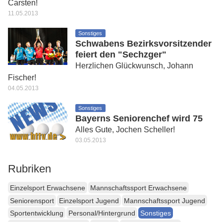
Carsten!
11.05.2013
Sonstiges
Schwabens Bezirksvorsitzender
feiert den "Sechzger"
Herzlichen Glückwunsch, Johann
Fischer!
04.05.2013
Sonstiges
Bayerns Seniorenchef wird 75
Alles Gute, Jochen Scheller!
03.05.2013
Rubriken
Einzelsport Erwachsene
Mannschaftssport Erwachsene
Seniorensport
Einzelsport Jugend
Mannschaftssport Jugend
Sportentwicklung
Personal/Hintergrund
Sonstiges