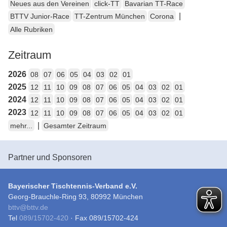
Neues aus den Vereinen
click-TT
Bavarian TT-Race
|
BTTV Junior-Race
TT-Zentrum München
Corona
Alle Rubriken
Zeitraum
2026
08
07
06
05
04
03
02
01
2025
12
11
10
09
08
07
06
05
04
03
02
01
2024
12
11
10
09
08
07
06
05
04
03
02
01
2023
12
11
10
09
08
07
06
05
04
03
02
01
|
mehr...
Gesamter Zeitraum
Partner und Sponsoren
Bayerischer Tischtennis-Verband e.V.
Georg-Brauchle-Ring 93, 80992 München
bttv
@
bttv.de
Tel
089/15702-420
· Fax 089/15702-424