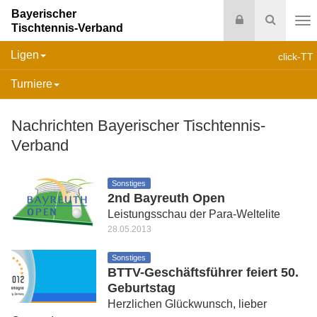
Bayerischer
Login
Suche
Tischtennis-Verband
Na
Ligen
click-TT
Turniere
Nachrichten Bayerischer Tischtennis-
Verband
Sonstiges
2nd Bayreuth Open
Leistungsschau der Para-Weltelite
28.05.2013
Sonstiges
BTTV-Geschäftsführer feiert 50.
Geburtstag
Herzlichen Glückwunsch, lieber