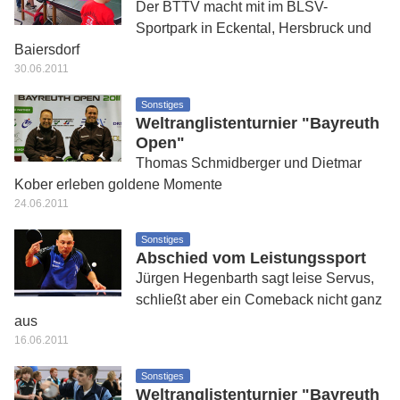
Der BTTV macht mit im BLSV-
Sportpark in Eckental, Hersbruck und
Baiersdorf
30.06.2011
Sonstiges
Weltranglistenturnier "Bayreuth
Open"
Thomas Schmidberger und Dietmar
Kober erleben goldene Momente
24.06.2011
Sonstiges
Abschied vom Leistungssport
Jürgen Hegenbarth sagt leise Servus,
schließt aber ein Comeback nicht ganz
aus
16.06.2011
Sonstiges
Weltranglistenturnier "Bayreuth