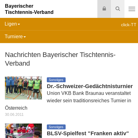
Bayerischer
Login
Suche
Tischtennis-Verband
Na
Ligen
click-TT
Turniere
Nachrichten Bayerischer Tischtennis-
Verband
Sonstiges
Dr.-Schweizer-Gedächtnisturnier
Union VKB Bank Braunau veranstaltet
wieder sein traditionsreiches Turnier in
Österreich
30.06.2011
Sonstiges
BLSV-Spielfest "Franken aktiv"