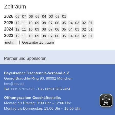
Zeitraum
2026
08
07
06
05
04
03
02
01
2025
12
11
10
09
08
07
06
05
04
03
02
01
2024
12
11
10
09
08
07
06
05
04
03
02
01
2023
12
11
10
09
08
07
06
05
04
03
02
01
|
mehr...
Gesamter Zeitraum
Partner und Sponsoren
Bayerischer Tischtennis-Verband e.V.
Georg-Brauchle-Ring 93, 80992 München
bttv
@
bttv.de
Tel
089/15702-420
· Fax 089/15702-424
Öffnungszeiten Geschäftsstelle:
Montag bis Freitag: 9:00 Uhr – 12:00 Uhr
Montag bis Donnerstag: 13:00 Uhr – 16:00 Uhr