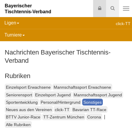
Bayerischer
Login
Suche
Tischtennis-Verband
Na
Ligen
click-TT
Turniere
Nachrichten Bayerischer Tischtennis-
Verband
Rubriken
Einzelsport Erwachsene
Mannschaftssport Erwachsene
Seniorensport
Einzelsport Jugend
Mannschaftssport Jugend
Sportentwicklung
Personal/Hintergrund
Sonstiges
Neues aus den Vereinen
click-TT
Bavarian TT-Race
|
BTTV Junior-Race
TT-Zentrum München
Corona
Alle Rubriken