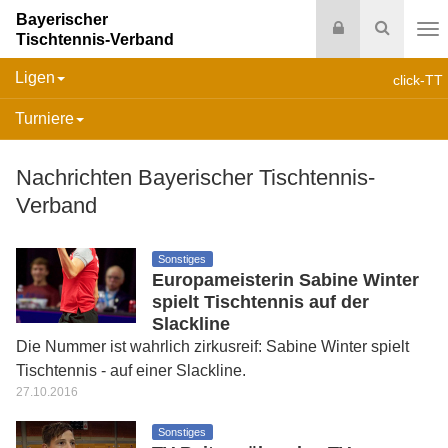
Bayerischer
Login
Suche
Tischtennis-Verband
Na
Ligen
click-TT
Turniere
Nachrichten Bayerischer Tischtennis-
Verband
Sonstiges
Europameisterin Sabine Winter
spielt Tischtennis auf der
Slackline
Die Nummer ist wahrlich zirkusreif: Sabine Winter spielt
Tischtennis - auf einer Slackline.
27.10.2016
Sonstiges