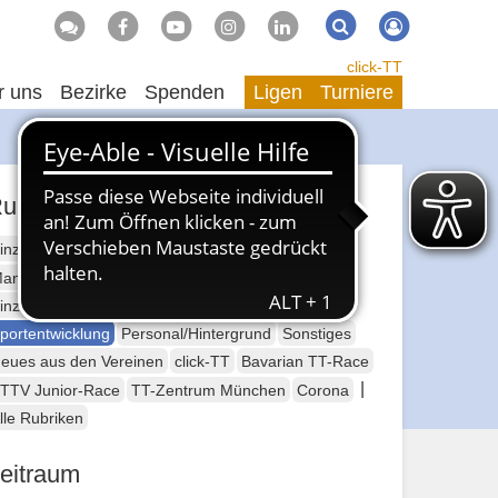
Suche
Suchen
click-TT
r uns
Bezirke
Spenden
Ligen
Turniere
ubriken
inzelsport Erwachsene
annschaftssport Erwachsene
Seniorensport
inzelsport Jugend
Mannschaftssport Jugend
portentwicklung
Personal/Hintergrund
Sonstiges
eues aus den Vereinen
click-TT
Bavarian TT-Race
|
TTV Junior-Race
TT-Zentrum München
Corona
lle Rubriken
eitraum