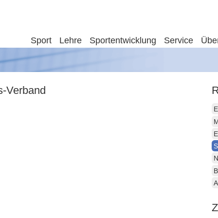
Sport
Lehre
Sportentwicklung
Service
Übe
is-Verband
R
E
M
E
S
N
B
A
Z