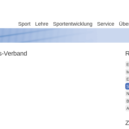
Sport
Lehre
Sportentwicklung
Service
Übe
is-Verband
R
E
M
E
S
N
B
A
Z