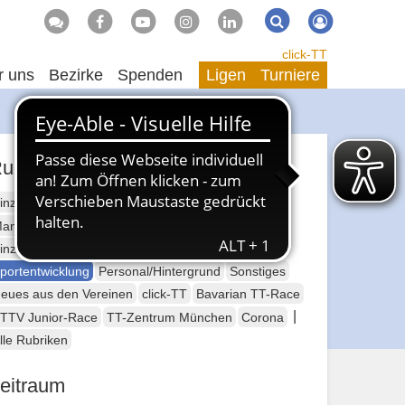
Suche
Suchen
click-TT
r uns
Bezirke
Spenden
Ligen
Turniere
ubriken
inzelsport Erwachsene
annschaftssport Erwachsene
Seniorensport
inzelsport Jugend
Mannschaftssport Jugend
portentwicklung
Personal/Hintergrund
Sonstiges
eues aus den Vereinen
click-TT
Bavarian TT-Race
|
TTV Junior-Race
TT-Zentrum München
Corona
lle Rubriken
eitraum