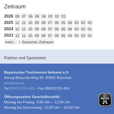
Zeitraum
2026
08
07
06
05
04
03
02
01
2025
12
11
10
09
08
07
06
05
04
03
02
01
2024
12
11
10
09
08
07
06
05
04
03
02
01
2023
12
11
10
09
08
07
06
05
04
03
02
01
|
mehr...
Gesamter Zeitraum
Partner und Sponsoren
Bayerischer Tischtennis-Verband e.V.
Georg-Brauchle-Ring 93, 80992 München
bttv
@
bttv.de
Tel
089/15702-420
· Fax 089/15702-424
Öffnungszeiten Geschäftsstelle:
Montag bis Freitag: 9:00 Uhr – 12:00 Uhr
Montag bis Donnerstag: 13:00 Uhr – 16:00 Uhr