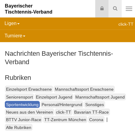
Bayerischer
Login
Suche
Tischtennis-Verband
Na
Ligen
click-TT
Turniere
Nachrichten Bayerischer Tischtennis-
Verband
Rubriken
Einzelsport Erwachsene
Mannschaftssport Erwachsene
Seniorensport
Einzelsport Jugend
Mannschaftssport Jugend
Sportentwicklung
Personal/Hintergrund
Sonstiges
Neues aus den Vereinen
click-TT
Bavarian TT-Race
|
BTTV Junior-Race
TT-Zentrum München
Corona
Alle Rubriken