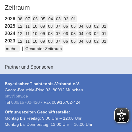
Zeitraum
2026
08
07
06
05
04
03
02
01
2025
12
11
10
09
08
07
06
05
04
03
02
01
2024
12
11
10
09
08
07
06
05
04
03
02
01
2023
12
11
10
09
08
07
06
05
04
03
02
01
|
mehr...
Gesamter Zeitraum
Partner und Sponsoren
Bayerischer Tischtennis-Verband e.V.
Georg-Brauchle-Ring 93, 80992 München
bttv
@
bttv.de
Tel
089/15702-420
· Fax 089/15702-424
Öffnungszeiten Geschäftsstelle:
Montag bis Freitag: 9:00 Uhr – 12:00 Uhr
Montag bis Donnerstag: 13:00 Uhr – 16:00 Uhr