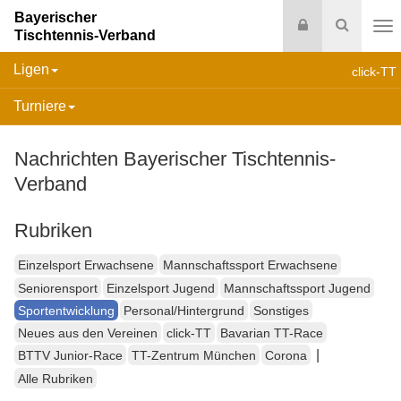
Bayerischer
Login
Suche
Tischtennis-Verband
Na
Ligen
click-TT
Turniere
Nachrichten Bayerischer Tischtennis-
Verband
Rubriken
Einzelsport Erwachsene
Mannschaftssport Erwachsene
Seniorensport
Einzelsport Jugend
Mannschaftssport Jugend
Sportentwicklung
Personal/Hintergrund
Sonstiges
Neues aus den Vereinen
click-TT
Bavarian TT-Race
|
BTTV Junior-Race
TT-Zentrum München
Corona
Alle Rubriken