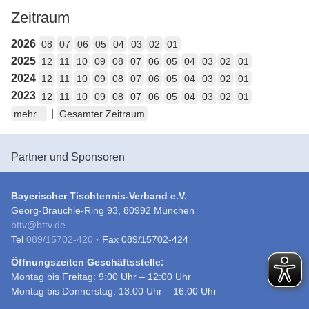
Zeitraum
2026
08
07
06
05
04
03
02
01
2025
12
11
10
09
08
07
06
05
04
03
02
01
2024
12
11
10
09
08
07
06
05
04
03
02
01
2023
12
11
10
09
08
07
06
05
04
03
02
01
|
mehr...
Gesamter Zeitraum
Partner und Sponsoren
Bayerischer Tischtennis-Verband e.V.
Georg-Brauchle-Ring 93, 80992 München
bttv
@
bttv.de
Tel
089/15702-420
· Fax 089/15702-424
Öffnungszeiten Geschäftsstelle:
Montag bis Freitag: 9:00 Uhr – 12:00 Uhr
Montag bis Donnerstag: 13:00 Uhr – 16:00 Uhr