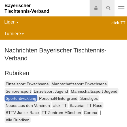
Bayerischer
Login
Suche
Tischtennis-Verband
Na
Ligen
click-TT
Turniere
Nachrichten Bayerischer Tischtennis-
Verband
Rubriken
Einzelsport Erwachsene
Mannschaftssport Erwachsene
Seniorensport
Einzelsport Jugend
Mannschaftssport Jugend
Sportentwicklung
Personal/Hintergrund
Sonstiges
Neues aus den Vereinen
click-TT
Bavarian TT-Race
|
BTTV Junior-Race
TT-Zentrum München
Corona
Alle Rubriken