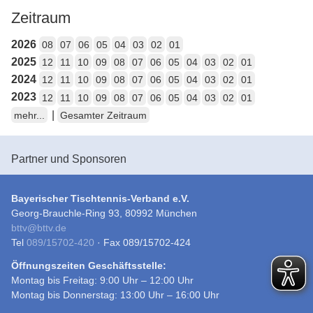
Zeitraum
2026
08
07
06
05
04
03
02
01
2025
12
11
10
09
08
07
06
05
04
03
02
01
2024
12
11
10
09
08
07
06
05
04
03
02
01
2023
12
11
10
09
08
07
06
05
04
03
02
01
|
mehr...
Gesamter Zeitraum
Partner und Sponsoren
Bayerischer Tischtennis-Verband e.V.
Georg-Brauchle-Ring 93, 80992 München
bttv
@
bttv.de
Tel
089/15702-420
· Fax 089/15702-424
Öffnungszeiten Geschäftsstelle:
Montag bis Freitag: 9:00 Uhr – 12:00 Uhr
Montag bis Donnerstag: 13:00 Uhr – 16:00 Uhr