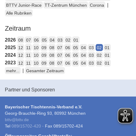
|
BTTV Junior-Race
TT-Zentrum München
Corona
Alle Rubriken
Zeitraum
2026
08
07
06
05
04
03
02
01
2025
12
11
10
09
08
07
06
05
04
03
02
01
2024
12
11
10
09
08
07
06
05
04
03
02
01
2023
12
11
10
09
08
07
06
05
04
03
02
01
|
mehr...
Gesamter Zeitraum
Partner und Sponsoren
Bayerischer Tischtennis-Verband e.V.
Georg-Brauchle-Ring 93, 80992 München
bttv
@
bttv.de
Tel
089/15702-420
· Fax 089/15702-424
Öffnungszeiten Geschäftsstelle: