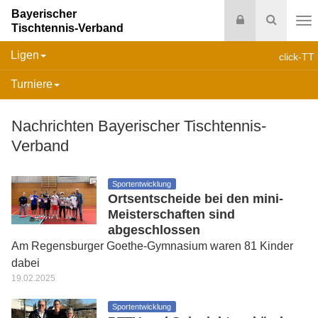
Bayerischer
Login
Suche
Tischtennis-Verband
Na
Ligen
click-TT
Turniere
Nachrichten Bayerischer Tischtennis-
Verband
Sportentwicklung
Ortsentscheide bei den mini-
Meisterschaften sind
abgeschlossen
Am Regensburger Goethe-Gymnasium waren 81 Kinder
dabei
19.02.2025
Sportentwicklung