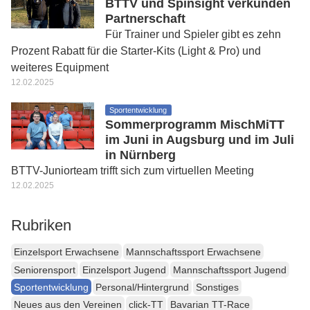
BTTV und Spinsight verkünden
Partnerschaft
Für Trainer und Spieler gibt es zehn
Prozent Rabatt für die Starter-Kits (Light & Pro) und
weiteres Equipment
12.02.2025
Sportentwicklung
Sommerprogramm MischMiTT
im Juni in Augsburg und im Juli
in Nürnberg
BTTV-Juniorteam trifft sich zum virtuellen Meeting
12.02.2025
Rubriken
Einzelsport Erwachsene
Mannschaftssport Erwachsene
Seniorensport
Einzelsport Jugend
Mannschaftssport Jugend
Sportentwicklung
Personal/Hintergrund
Sonstiges
Neues aus den Vereinen
click-TT
Bavarian TT-Race