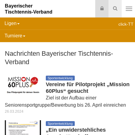
Bayerischer
Login
Suche
Tischtennis-Verband
Na
Ligen
click-TT
Turniere
Nachrichten Bayerischer Tischtennis-
Verband
Sportentwicklung
Vereine für Pilotprojekt „Mission
60Plus“ gesucht
Ziel ist der Aufbau einer
Seniorensportgruppe/Bewerbung bis 26. April einreichen
26.03.2024
Sportentwicklung
„Ein unwiderstehliches