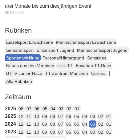
drei Monate bis zum diesjährigen Event
06.03.2024
Rubriken
Einzelsport Erwachsene
Mannschaftssport Erwachsene
Seniorensport
Einzelsport Jugend
Mannschaftssport Jugend
Sportentwicklung
Personal/Hintergrund
Sonstiges
Neues aus den Vereinen
click-TT
Bavarian TT-Race
|
BTTV Junior-Race
TT-Zentrum München
Corona
Alle Rubriken
Zeitraum
2026
08
07
06
05
04
03
02
01
2025
12
11
10
09
08
07
06
05
04
03
02
01
2024
12
11
10
09
08
07
06
05
04
03
02
01
2023
12
11
10
09
08
07
06
05
04
03
02
01