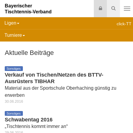
Bayerischer
Login
Suche
Tischtennis-Verband
Na
Ligen
click-TT
Turniere
Aktuelle Beiträge
Sonstiges
Verkauf von Tischen/Netzen des BTTV-
Ausrüsters TIBHAR
Material aus der Sportschule Oberhaching günstig zu
erwerben
30.06.2016
Sonstiges
Schwabentag 2016
„Tischtennis kommt immer an“
29.06.2016