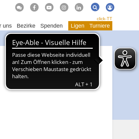
Suche
Suchen
click-TT
r uns
Bezirke
Spenden
Ligen
Turniere