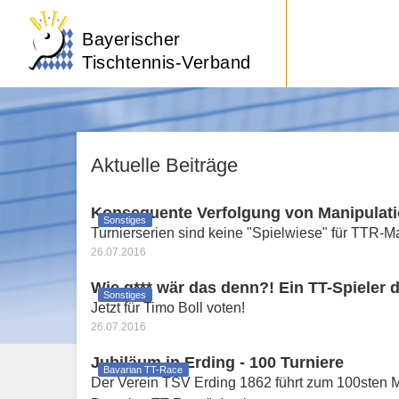
Bayerischer
Tischtennis-Verband
Aktuelle Beiträge
Konsequente Verfolgung von Manipulat
Sonstiges
Turnierserien sind keine "Spielwiese" für TTR-M
26.07.2016
Wie g*** wär das denn?! Ein TT-Spieler 
Sonstiges
Jetzt für Timo Boll voten!
26.07.2016
Jubiläum in Erding - 100 Turniere
Bavarian TT-Race
Der Verein TSV Erding 1862 führt zum 100sten 