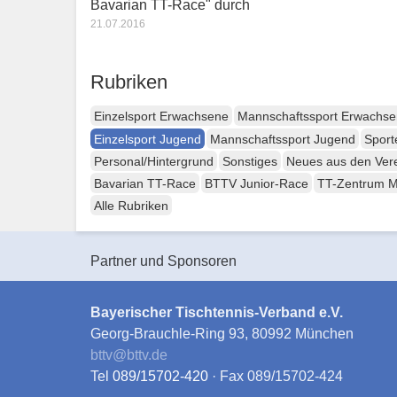
Bavarian TT-Race" durch
21.07.2016
Rubriken
Einzelsport Erwachsene
Mannschaftssport Erwachs
Einzelsport Jugend
Mannschaftssport Jugend
Sport
Personal/Hintergrund
Sonstiges
Neues aus den Ver
Bavarian TT-Race
BTTV Junior-Race
TT-Zentrum 
Alle Rubriken
Partner und Sponsoren
Bayerischer Tischtennis-Verband e.V.
Georg-Brauchle-Ring 93, 80992 München
bttv
@
bttv.de
Tel
089/15702-420
· Fax 089/15702-424