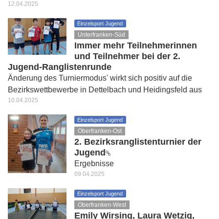
12.04.2025
Einzelsport Jugend
Unterfranken-Süd
Immer mehr Teilnehmerinnen
und Teilnehmer bei der 2.
Jugend-Ranglistenrunde
Änderung des Turniermodus' wirkt sich positiv auf die
Bezirkswettbewerbe in Dettelbach und Heidingsfeld aus
10.04.2025
Einzelsport Jugend
Oberfranken-Ost
2. Bezirksranglistenturnier der
Jugend
Ergebnisse
09.04.2025
Einzelsport Jugend
Oberfranken-West
Emily Wirsing, Laura Wetzig,