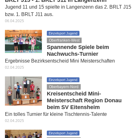
BRLT J15 - 1. BRLT J11 in Langenzenn
Jugend 11 und 15 spielte in Langenzenn das 2. BRLT J15
bzw. 1. BRLT J11 aus.
06.04.2025
Einzelsport Jugend
Oberfranken-West
Spannende Spiele beim
Nachwuchs-Turnier
Ergebnisse Bezirksentscheid Mini Meisterschaften
02.04.2025
Einzelsport Jugend
Oberbayern-Nord
Kreisentscheid Mini-
Meisterschaft Region Donau
beim SV Eitensheim
Ein tolles Turnier für kleine Tischtennis-Talente
02.04.2025
Einzelsport Jugend