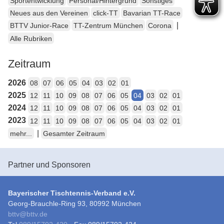
Sportentwicklung
Personal/Hintergrund
Sonstiges
Neues aus den Vereinen
click-TT
Bavarian TT-Race
|
BTTV Junior-Race
TT-Zentrum München
Corona
Alle Rubriken
Zeitraum
2026
08
07
06
05
04
03
02
01
2025
12
11
10
09
08
07
06
05
04
03
02
01
2024
12
11
10
09
08
07
06
05
04
03
02
01
2023
12
11
10
09
08
07
06
05
04
03
02
01
|
mehr...
Gesamter Zeitraum
Partner und Sponsoren
Bayerischer Tischtennis-Verband e.V.
Georg-Brauchle-Ring 93, 80992 München
bttv
@
bttv.de