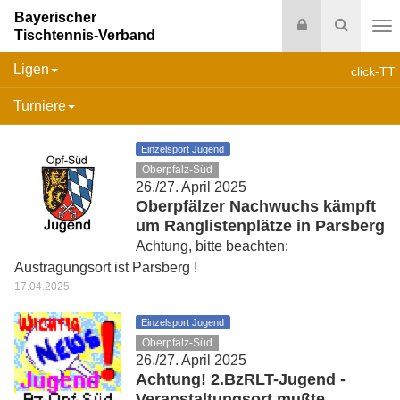
Bayerischer
Login
Suche
Tischtennis-Verband
Na
Ligen
click-TT
Turniere
Einzelsport Jugend
Oberpfalz-Süd
26./27. April 2025
Oberpfälzer Nachwuchs kämpft
um Ranglistenplätze in Parsberg
Achtung, bitte beachten:
Austragungsort ist Parsberg !
17.04.2025
Einzelsport Jugend
Oberpfalz-Süd
26./27. April 2025
Achtung! 2.BzRLT-Jugend -
Veranstaltungsort mußte