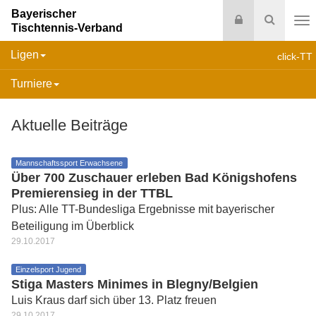
Bayerischer
Login
Suche
Tischtennis-Verband
Na
Ligen
click-TT
Turniere
Aktuelle Beiträge
Mannschaftssport Erwachsene
Über 700 Zuschauer erleben Bad Königshofens
Premierensieg in der TTBL
Plus: Alle TT-Bundesliga Ergebnisse mit bayerischer
Beteiligung im Überblick
29.10.2017
Einzelsport Jugend
Stiga Masters Minimes in Blegny/Belgien
Luis Kraus darf sich über 13. Platz freuen
29.10.2017