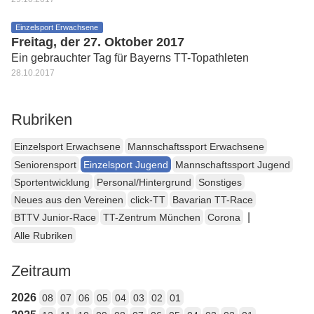
Einzelsport Erwachsene
Freitag, der 27. Oktober 2017
Ein gebrauchter Tag für Bayerns TT-Topathleten
28.10.2017
Rubriken
Einzelsport Erwachsene
Mannschaftssport Erwachsene
Seniorensport
Einzelsport Jugend
Mannschaftssport Jugend
Sportentwicklung
Personal/Hintergrund
Sonstiges
Neues aus den Vereinen
click-TT
Bavarian TT-Race
|
BTTV Junior-Race
TT-Zentrum München
Corona
Alle Rubriken
Zeitraum
2026
08
07
06
05
04
03
02
01