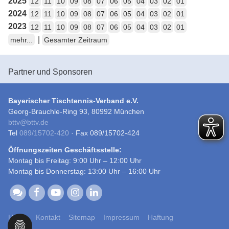
2025
12
11
10
09
08
07
06
05
04
03
02
01
2024
12
11
10
09
08
07
06
05
04
03
02
01
2023
12
11
10
09
08
07
06
05
04
03
02
01
|
mehr...
Gesamter Zeitraum
Partner und Sponsoren
Bayerischer Tischtennis-Verband e.V.
Georg-Brauchle-Ring 93, 80992 München
bttv
@
bttv.de
Tel
089/15702-420
· Fax 089/15702-424
Öffnungszeiten Geschäftsstelle:
Montag bis Freitag: 9:00 Uhr – 12:00 Uhr
Montag bis Donnerstag: 13:00 Uhr – 16:00 Uhr
Home
Kontakt
Sitemap
Impressum
Haftung