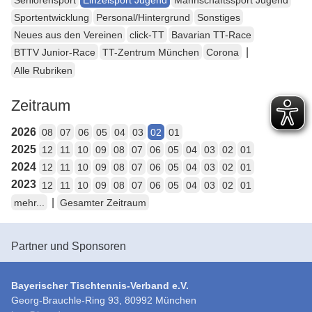
Sportentwicklung
Personal/Hintergrund
Sonstiges
Neues aus den Vereinen
click-TT
Bavarian TT-Race
|
BTTV Junior-Race
TT-Zentrum München
Corona
Alle Rubriken
Zeitraum
2026
08
07
06
05
04
03
02
01
2025
12
11
10
09
08
07
06
05
04
03
02
01
2024
12
11
10
09
08
07
06
05
04
03
02
01
2023
12
11
10
09
08
07
06
05
04
03
02
01
|
mehr...
Gesamter Zeitraum
Partner und Sponsoren
Bayerischer Tischtennis-Verband e.V.
Georg-Brauchle-Ring 93, 80992 München