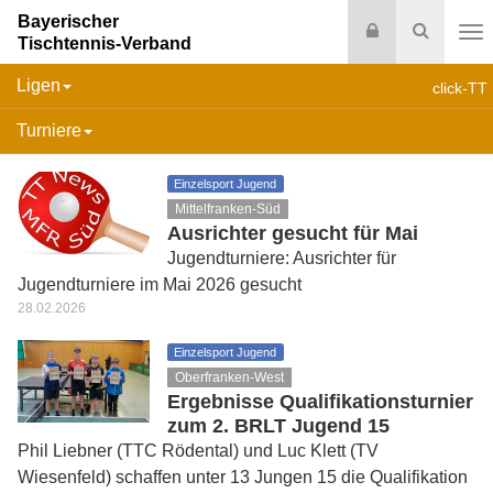
Bayerischer
Login
Suche
Tischtennis-Verband
Na
Ligen
click-TT
Turniere
Einzelsport Jugend
Mittelfranken-Süd
Ausrichter gesucht für Mai
Jugendturniere: Ausrichter für
Jugendturniere im Mai 2026 gesucht
28.02.2026
Einzelsport Jugend
Oberfranken-West
Ergebnisse Qualifikationsturnier
zum 2. BRLT Jugend 15
Phil Liebner (TTC Rödental) und Luc Klett (TV
Wiesenfeld) schaffen unter 13 Jungen 15 die Qualifikation