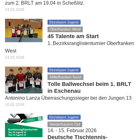
zum 2. BRLT am 19.04 in Scheßlitz.
23.02.2026
Einzelsport Jugend
Oberfranken-West
45 Talente am Start
1. Bezirksranglistenturnier Oberfranken
West
13.02.2026
Einzelsport Jugend
Mittelfranken-Nord
Tolle Ballwechsel beim 1. BRLT
in Eschenau
Antonino Lanza Überraschungssieger bei den Jungen 13
10.02.2026
Einzelsport Jugend
Niederbayern-Ost
14. - 15. Februar 2026
Deutsche Tischtennis-