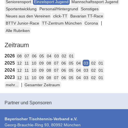
Seniorensport
Einzelsport Jugend
Mannschaftssport Jugend
Sportentwicklung
Personal/Hintergrund
Sonstiges
Neues aus den Vereinen
click-TT
Bavarian TT-Race
|
BTTV Junior-Race
TT-Zentrum München
Corona
Alle Rubriken
Zeitraum
2026
08
07
06
05
04
03
02
01
2025
12
11
10
09
08
07
06
05
04
03
02
01
2024
12
11
10
09
08
07
06
05
04
03
02
01
2023
12
11
10
09
08
07
06
05
04
03
02
01
|
mehr...
Gesamter Zeitraum
Partner und Sponsoren
Bayerischer Tischtennis-Verband e.V.
Georg-Brauchle-Ring 93, 80992 München