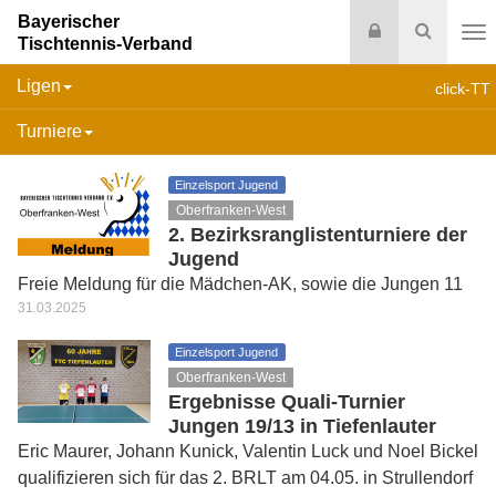
Bayerischer
Login
Suche
Tischtennis-Verband
Na
Ligen
click-TT
Turniere
Einzelsport Jugend
Oberfranken-West
2. Bezirksranglistenturniere der
Jugend
Freie Meldung für die Mädchen-AK, sowie die Jungen 11
31.03.2025
Einzelsport Jugend
Oberfranken-West
Ergebnisse Quali-Turnier
Jungen 19/13 in Tiefenlauter
Eric Maurer, Johann Kunick, Valentin Luck und Noel Bickel
qualifizieren sich für das 2. BRLT am 04.05. in Strullendorf