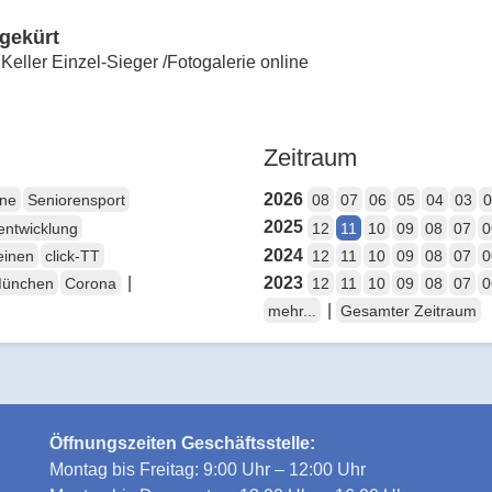
 gekürt
eller Einzel-Sieger /Fotogalerie online
Zeitraum
2026
ene
Seniorensport
08
07
06
05
04
03
0
2025
entwicklung
12
11
10
09
08
07
0
2024
einen
click-TT
12
11
10
09
08
07
0
|
2023
München
Corona
12
11
10
09
08
07
0
|
mehr...
Gesamter Zeitraum
Öffnungszeiten Geschäftsstelle:
Montag bis Freitag: 9:00 Uhr – 12:00 Uhr