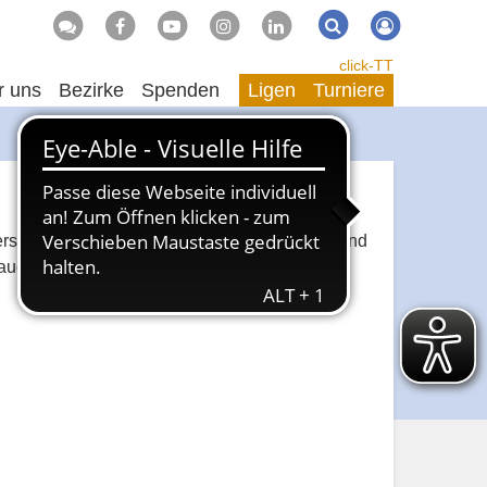
Suche
Suchen
click-TT
r uns
Bezirke
Spenden
Ligen
Turniere
rschaft der Jugend 11 an. Alle Spielerinnen und
 auch wenn manchmal der erhoffte Sieg nicht