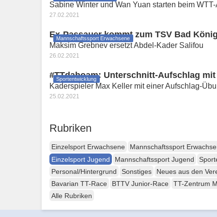
Sabine Winter und Wan Yuan starten beim WTT-A
27.02.2021
Ex-Passauer kommt zum TSV Bad Köni
Mannschaftssport Erwachsene
Maksim Grebnev ersetzt Abdel-Kader Salifou
26.02.2021
#TTdahoam: Unterschnitt-Aufschlag mit
Sportentwicklung
Kaderspieler Max Keller mit einer Aufschlag-Übu
25.02.2021
Rubriken
Einzelsport Erwachsene
Mannschaftssport Erwachs
Einzelsport Jugend
Mannschaftssport Jugend
Sport
Personal/Hintergrund
Sonstiges
Neues aus den Ver
Bavarian TT-Race
BTTV Junior-Race
TT-Zentrum 
Alle Rubriken