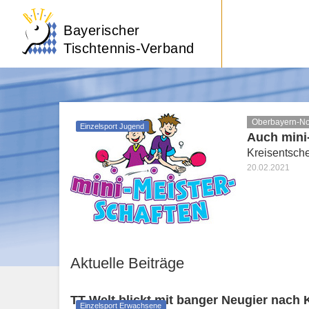
Bayerischer
Tischtennis-Verband
Oberbayern-N
Einzelsport Jugend
Auch mini
Kreisentsch
20.02.2021
Aktuelle Beiträge
TT-Welt blickt mit banger Neugier nach 
Einzelsport Erwachsene