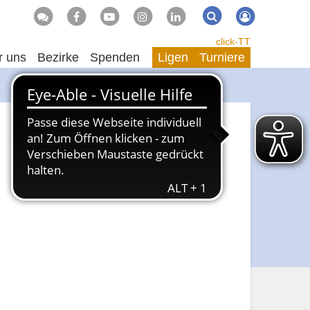
Suche
Suchen
click-TT
r uns
Bezirke
Spenden
Ligen
Turniere