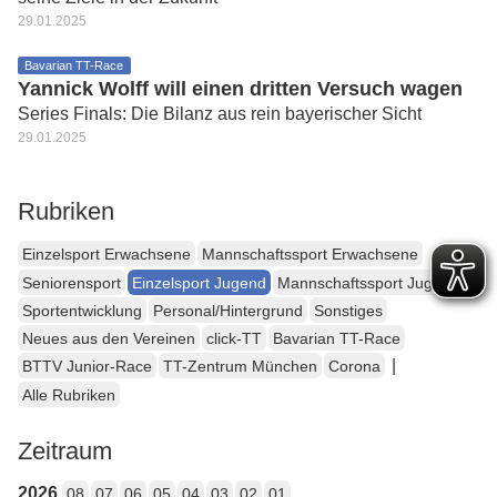
29.01.2025
Bavarian TT-Race
Yannick Wolff will einen dritten Versuch wagen
Series Finals: Die Bilanz aus rein bayerischer Sicht
29.01.2025
Rubriken
Einzelsport Erwachsene
Mannschaftssport Erwachsene
Seniorensport
Einzelsport Jugend
Mannschaftssport Jugend
Sportentwicklung
Personal/Hintergrund
Sonstiges
Neues aus den Vereinen
click-TT
Bavarian TT-Race
|
BTTV Junior-Race
TT-Zentrum München
Corona
Alle Rubriken
Zeitraum
2026
08
07
06
05
04
03
02
01