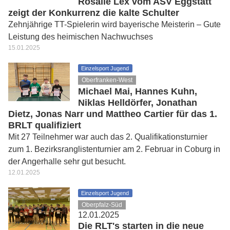
Rosalie Lex vom ASV Eggstätt
zeigt der Konkurrenz die kalte Schulter
Zehnjährige TT-Spielerin wird bayerische Meisterin – Gute
Leistung des heimischen Nachwuchses
15.01.2025
Einzelsport Jugend
Oberfranken-West
Michael Mai, Hannes Kuhn,
Niklas Helldörfer, Jonathan
Dietz, Jonas Narr und Mattheo Cartier für das 1.
BRLT qualifiziert
Mit 27 Teilnehmer war auch das 2. Qualifikationsturnier
zum 1. Bezirksranglistenturnier am 2. Februar in Coburg in
der Angerhalle sehr gut besucht.
12.01.2025
Einzelsport Jugend
Oberpfalz-Süd
12.01.2025
Die RLT's starten in die neue