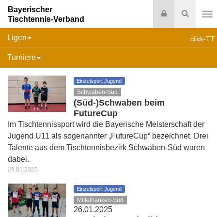
Bayerischer
Login
Suche
Tischtennis-Verband
Na
Ligen
click-TT
Turniere
Einzelsport Jugend
Schwaben-Süd
(Süd-)Schwaben beim
FutureCup
Im Tischtennissport wird die Bayerische Meisterschaft der
Jugend U11 als sogenannter „FutureCup“ bezeichnet. Drei
Talente aus dem Tischtennisbezirk Schwaben-Süd waren
dabei.
29.01.2025
Einzelsport Jugend
Mittelfranken-Süd
26.01.2025