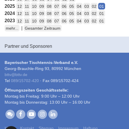
2025
12
11
10
09
08
07
06
05
04
03
02
01
2024
12
11
10
09
08
07
06
05
04
03
02
01
2023
12
11
10
09
08
07
06
05
04
03
02
01
|
mehr...
Gesamter Zeitraum
Partner und Sponsoren
Bayerischer Tischtennis-Verband e.V.
Georg-Brauchle-Ring 93, 80992 München
bttv
@
bttv.de
Tel
089/15702-420
· Fax 089/15702-424
Öffnungszeiten Geschäftsstelle:
Montag bis Freitag: 9:00 Uhr – 12:00 Uhr
Montag bis Donnerstag: 13:00 Uhr – 16:00 Uhr
Home
Kontakt
Sitemap
Impressum
Haftung