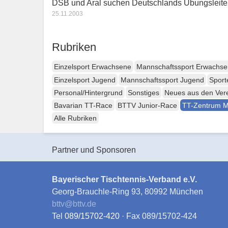
DSB und Aral suchen Deutschlands Übungsleite
25.11.2003
Rubriken
Einzelsport Erwachsene
Mannschaftssport Erwachs
Einzelsport Jugend
Mannschaftssport Jugend
Sport
Personal/Hintergrund
Sonstiges
Neues aus den Ver
Bavarian TT-Race
BTTV Junior-Race
TT-Zentrum 
Alle Rubriken
Partner und Sponsoren
Bayerischer Tischtennis-Verband e.V.
Georg-Brauchle-Ring 93, 80992 München
bttv
@
bttv.de
Tel
089/15702-420
· Fax 089/15702-424