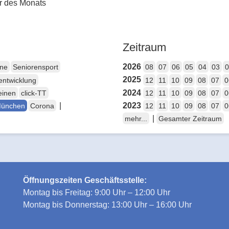
r des Monats
Zeitraum
2026
ene
Seniorensport
08
07
06
05
04
03
0
2025
entwicklung
12
11
10
09
08
07
0
2024
einen
click-TT
12
11
10
09
08
07
0
|
2023
München
Corona
12
11
10
09
08
07
0
|
mehr...
Gesamter Zeitraum
Öffnungszeiten Geschäftsstelle:
Montag bis Freitag: 9:00 Uhr – 12:00 Uhr
Montag bis Donnerstag: 13:00 Uhr – 16:00 Uhr