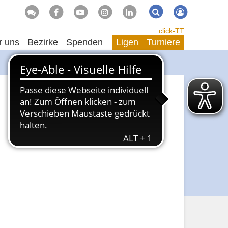
Suche
Suchen
click-TT
r uns
Bezirke
Spenden
Ligen
Turniere