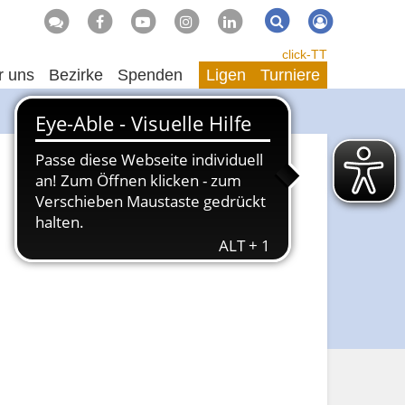
Suche
Suchen
click-TT
r uns
Bezirke
Spenden
Ligen
Turniere