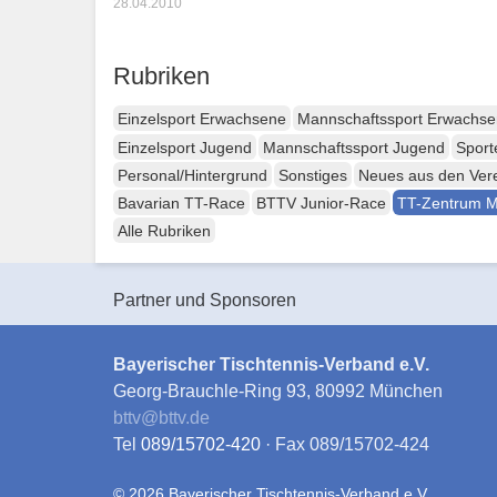
28.04.2010
Rubriken
Einzelsport Erwachsene
Mannschaftssport Erwachs
Einzelsport Jugend
Mannschaftssport Jugend
Sport
Personal/Hintergrund
Sonstiges
Neues aus den Ver
Bavarian TT-Race
BTTV Junior-Race
TT-Zentrum 
Alle Rubriken
Partner und Sponsoren
Bayerischer Tischtennis-Verband e.V.
Georg-Brauchle-Ring 93, 80992 München
bttv
@
bttv.de
Tel
089/15702-420
· Fax 089/15702-424
© 2026 Bayerischer Tischtennis-Verband e.V.