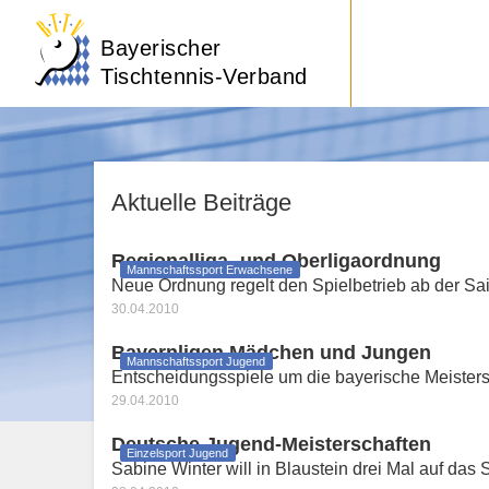
Bayerischer
Tischtennis-Verband
Aktuelle Beiträge
Regionalliga- und Oberligaordnung
Mannschaftssport Erwachsene
Neue Ordnung regelt den Spielbetrieb ab der S
30.04.2010
Bayernligen Mädchen und Jungen
Mannschaftssport Jugend
Entscheidungsspiele um die bayerische Meister
29.04.2010
Deutsche Jugend-Meisterschaften
Einzelsport Jugend
Sabine Winter will in Blaustein drei Mal auf das