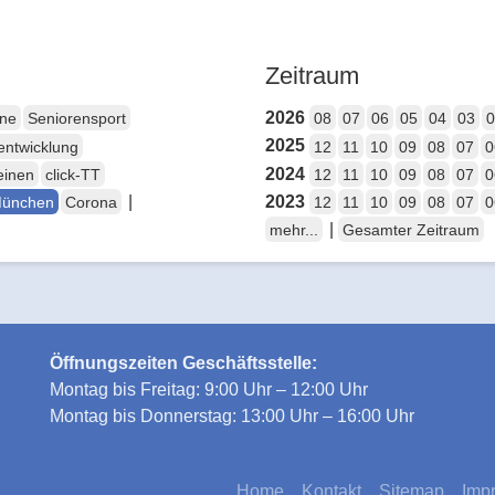
Zeitraum
2026
ene
Seniorensport
08
07
06
05
04
03
0
2025
entwicklung
12
11
10
09
08
07
0
2024
einen
click-TT
12
11
10
09
08
07
0
|
2023
München
Corona
12
11
10
09
08
07
0
|
mehr...
Gesamter Zeitraum
Öffnungszeiten Geschäftsstelle:
Montag bis Freitag: 9:00 Uhr – 12:00 Uhr
Montag bis Donnerstag: 13:00 Uhr – 16:00 Uhr
Home
Kontakt
Sitemap
Imp