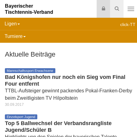
Bayerischer
Login
Suche
Tischtennis-Verband
Na
Ligen
click-TT
Turniere
Aktuelle Beiträge
Mannschaftssport Erwachsene
Bad Königshofen nur noch ein Sieg vom Final
Four entfernt
TTBL-Aufsteiger gewinnt packendes Pokal-Franken-Derby
beim Zweitligisten TV Hilpoltstein
30.09.2017
Einzelsport Jugend
Top 5 Ballwechsel der Verbandsrangliste
Jugend/Schüler B
Highlights von den Spielen der bayerischen Talente