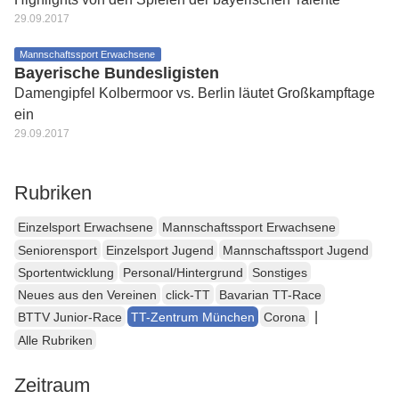
29.09.2017
Mannschaftssport Erwachsene
Bayerische Bundesligisten
Damengipfel Kolbermoor vs. Berlin läutet Großkampftage
ein
29.09.2017
Rubriken
Einzelsport Erwachsene
Mannschaftssport Erwachsene
Seniorensport
Einzelsport Jugend
Mannschaftssport Jugend
Sportentwicklung
Personal/Hintergrund
Sonstiges
Neues aus den Vereinen
click-TT
Bavarian TT-Race
|
BTTV Junior-Race
TT-Zentrum München
Corona
Alle Rubriken
Zeitraum