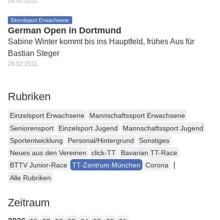
28.02.2011
Einzelsport Erwachsene
German Open in Dortmund
Sabine Winter kommt bis ins Hauptfeld, frühes Aus für
Bastian Steger
28.02.2011
Rubriken
Einzelsport Erwachsene
Mannschaftssport Erwachsene
Seniorensport
Einzelsport Jugend
Mannschaftssport Jugend
Sportentwicklung
Personal/Hintergrund
Sonstiges
Neues aus den Vereinen
click-TT
Bavarian TT-Race
|
BTTV Junior-Race
TT-Zentrum München
Corona
Alle Rubriken
Zeitraum