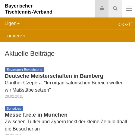
Bayerischer
Login
Suche
Tischtennis-Verband
Na
Ligen
click-TT
Turniere
Aktuelle Beiträge
Einzelsport Erwachsene
Deutsche Meisterschaften in Bamberg
Gunther Czepera: "Im organisatorischen Bereich wollen
wir Maßstäbe setzen"
28.02.2011
Sonstiges
Messe f.re.e in München
Zwischen Türkei und Zypern lockt der kleine Zelluloidball
die Besucher an