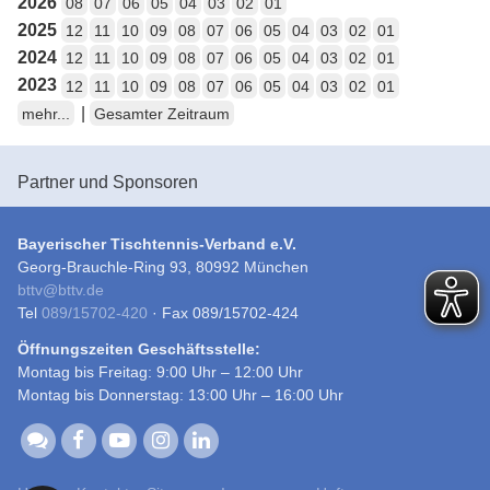
2026
08
07
06
05
04
03
02
01
2025
12
11
10
09
08
07
06
05
04
03
02
01
2024
12
11
10
09
08
07
06
05
04
03
02
01
2023
12
11
10
09
08
07
06
05
04
03
02
01
|
mehr...
Gesamter Zeitraum
Partner und Sponsoren
Bayerischer Tischtennis-Verband e.V.
Georg-Brauchle-Ring 93, 80992 München
bttv
@
bttv.de
Tel
089/15702-420
· Fax 089/15702-424
Öffnungszeiten Geschäftsstelle:
Montag bis Freitag: 9:00 Uhr – 12:00 Uhr
Montag bis Donnerstag: 13:00 Uhr – 16:00 Uhr