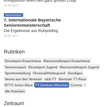
Königsbrunn feiern den ganz großen Coup
30.05.2017
Seniorensport
7. Internationale Bayerische
Seniorenmeisterschaft
Die Ergebnisse aus Ruhpolding
30.05.2017
Rubriken
Einzelsport Erwachsene
Mannschaftssport Erwachsene
Seniorensport
Einzelsport Jugend
Mannschaftssport Jugend
Sportentwicklung
Personal/Hintergrund
Sonstiges
Neues aus den Vereinen
click-TT
Bavarian TT-Race
|
BTTV Junior-Race
TT-Zentrum München
Corona
Alle Rubriken
Zeitraum