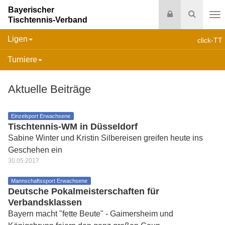
Bayerischer
Login
Suche
Tischtennis-Verband
Na
Ligen
click-TT
Turniere
Aktuelle Beiträge
Einzelsport Erwachsene
Tischtennis-WM in Düsseldorf
Sabine Winter und Kristin Silbereisen greifen heute ins
Geschehen ein
30.05.2017
Mannschaftssport Erwachsene
Deutsche Pokalmeisterschaften für
Verbandsklassen
Bayern macht "fette Beute" - Gaimersheim und