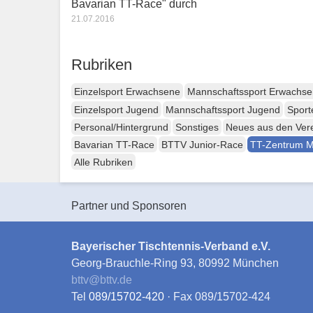
Bavarian TT-Race" durch
21.07.2016
Rubriken
Einzelsport Erwachsene
Mannschaftssport Erwachs
Einzelsport Jugend
Mannschaftssport Jugend
Sport
Personal/Hintergrund
Sonstiges
Neues aus den Ver
Bavarian TT-Race
BTTV Junior-Race
TT-Zentrum 
Alle Rubriken
Partner und Sponsoren
Bayerischer Tischtennis-Verband e.V.
Georg-Brauchle-Ring 93, 80992 München
bttv
@
bttv.de
Tel
089/15702-420
· Fax 089/15702-424