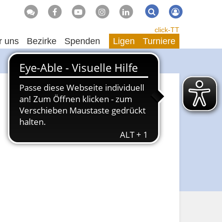
Suche
Suchen
click-TT
r uns
Bezirke
Spenden
Ligen
Turniere