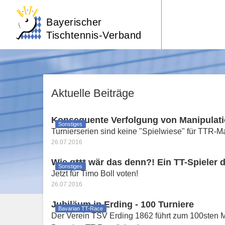
Bayerischer
Tischtennis-Verband
Aktuelle Beiträge
Konsequente Verfolgung von Manipulat
Sonstiges
Turnierserien sind keine "Spielwiese" für TTR-M
26.07.2016
Wie g*** wär das denn?! Ein TT-Spieler 
Sonstiges
Jetzt für Timo Boll voten!
26.07.2016
Jubiläum in Erding - 100 Turniere
Bavarian TT-Race
Der Verein TSV Erding 1862 führt zum 100sten 