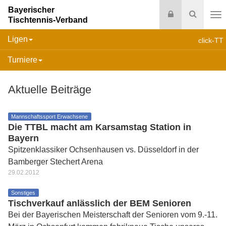
Bayerischer
Login
Suche
Tischtennis-Verband
Na
Ligen
click-TT
Turniere
Aktuelle Beiträge
Mannschaftssport Erwachsene
Die TTBL macht am Karsamstag Station in
Bayern
Spitzenklassiker Ochsenhausen vs. Düsseldorf in der
Bamberger Stechert Arena
29.02.2012
Sonstiges
Tischverkauf anlässlich der BEM Senioren
Bei der Bayerischen Meisterschaft der Senioren vom 9.-11.