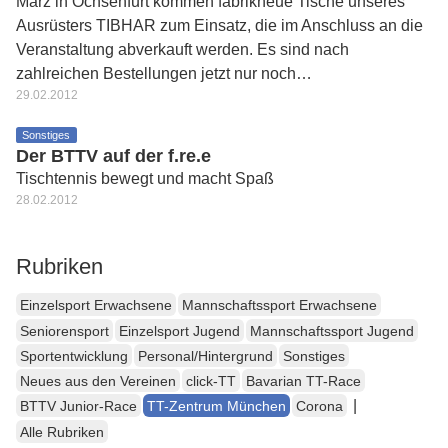
März in Ochsenfurt kommen fabrikneue Tische unseres
Ausrüsters TIBHAR zum Einsatz, die im Anschluss an die
Veranstaltung abverkauft werden. Es sind nach
zahlreichen Bestellungen jetzt nur noch…
29.02.2012
Sonstiges
Der BTTV auf der f.re.e
Tischtennis bewegt und macht Spaß
28.02.2012
Rubriken
Einzelsport Erwachsene
Mannschaftssport Erwachsene
Seniorensport
Einzelsport Jugend
Mannschaftssport Jugend
Sportentwicklung
Personal/Hintergrund
Sonstiges
Neues aus den Vereinen
click-TT
Bavarian TT-Race
|
BTTV Junior-Race
TT-Zentrum München
Corona
Alle Rubriken