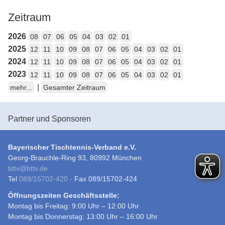
Zeitraum
2026
08
07
06
05
04
03
02
01
2025
12
11
10
09
08
07
06
05
04
03
02
01
2024
12
11
10
09
08
07
06
05
04
03
02
01
2023
12
11
10
09
08
07
06
05
04
03
02
01
|
mehr...
Gesamter Zeitraum
Partner und Sponsoren
Bayerischer Tischtennis-Verband e.V.
Georg-Brauchle-Ring 93, 80992 München
bttv
@
bttv.de
Tel
089/15702-420
· Fax 089/15702-424
Öffnungszeiten Geschäftsstelle:
Montag bis Freitag: 9:00 Uhr – 12:00 Uhr
Montag bis Donnerstag: 13:00 Uhr – 16:00 Uhr