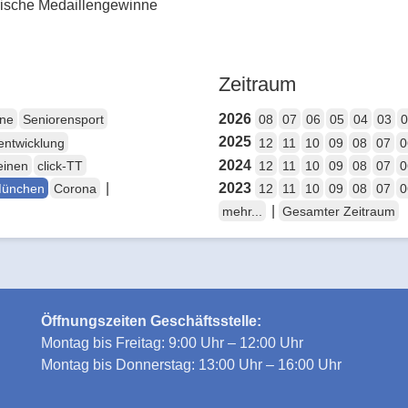
rische Medaillengewinne
Zeitraum
2026
ene
Seniorensport
08
07
06
05
04
03
0
2025
entwicklung
12
11
10
09
08
07
0
2024
einen
click-TT
12
11
10
09
08
07
0
|
2023
München
Corona
12
11
10
09
08
07
0
|
mehr...
Gesamter Zeitraum
Öffnungszeiten Geschäftsstelle:
Montag bis Freitag: 9:00 Uhr – 12:00 Uhr
Montag bis Donnerstag: 13:00 Uhr – 16:00 Uhr