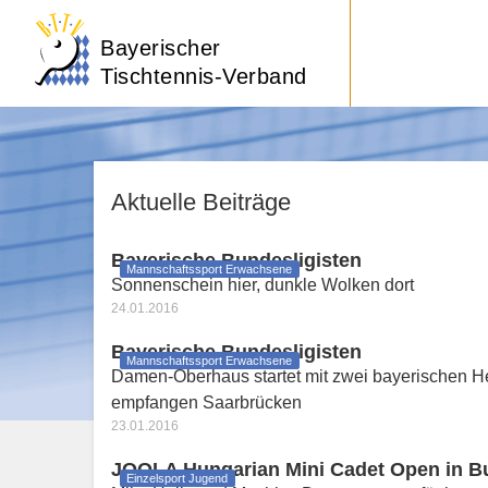
Bayerischer
Tischtennis-Verband
Aktuelle Beiträge
Bayerische Bundesligisten
Mannschaftssport Erwachsene
Sonnenschein hier, dunkle Wolken dort
24.01.2016
Bayerische Bundesligisten
Mannschaftssport Erwachsene
Damen-Oberhaus startet mit zwei bayerischen He
empfangen Saarbrücken
23.01.2016
JOOLA Hungarian Mini Cadet Open in B
Einzelsport Jugend