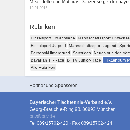
Mike Hollo und Matthias Danzer sorgen für baye
19.01.2016
Rubriken
Einzelsport Erwachsene
Mannschaftssport Erwachs
Einzelsport Jugend
Mannschaftssport Jugend
Sport
Personal/Hintergrund
Sonstiges
Neues aus den Ver
Bavarian TT-Race
BTTV Junior-Race
TT-Zentrum 
Alle Rubriken
Partner und Sponsoren
Bayerischer Tischtennis-Verband e.V.
Georg-Brauchle-Ring 93, 80992 München
bttv
@
bttv.de
Tel
089/15702-420
· Fax 089/15702-424