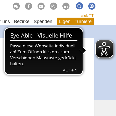
Suche
Suchen
click-TT
r uns
Bezirke
Spenden
Ligen
Turniere