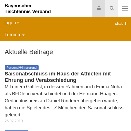
Bayerischer
Login
Suche
Tischtennis-Verband
Na
Ligen
click-TT
Turniere
Aktuelle Beiträge
Personal/Hintergrund
Saisonabschluss im Haus der Athleten mit
Ehrung und Verabschiedung
Mit einem Grillfest, in dessen Rahmen auch Emma Noha
als BFDlerin verabschiedet und der Hermann-Haagen-
Gedächtnispreis an Daniel Rinderer übergeben wurde,
haben die Spieler des LZ München den Saisonabschluss
gefeiert.
25.07.2019