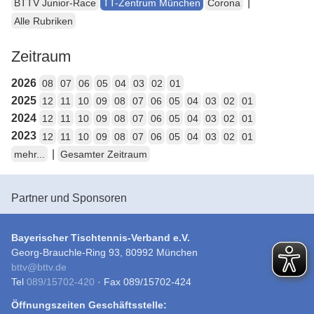
|
BTTV Junior-Race
TT-Zentrum München
Corona
Alle Rubriken
Zeitraum
2026
08
07
06
05
04
03
02
01
2025
12
11
10
09
08
07
06
05
04
03
02
01
2024
12
11
10
09
08
07
06
05
04
03
02
01
2023
12
11
10
09
08
07
06
05
04
03
02
01
|
mehr...
Gesamter Zeitraum
Partner und Sponsoren
Bayerischer Tischtennis-Verband e.V.
Georg-Brauchle-Ring 93, 80992 München
bttv
@
bttv.de
Tel
089/15702-420
· Fax 089/15702-424
Öffnungszeiten Geschäftsstelle: