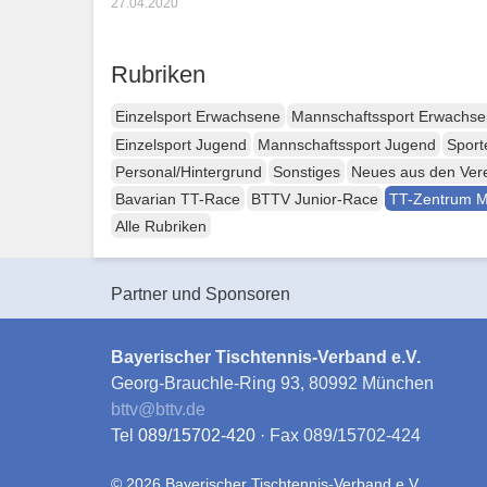
27.04.2020
Rubriken
Einzelsport Erwachsene
Mannschaftssport Erwachs
Einzelsport Jugend
Mannschaftssport Jugend
Sport
Personal/Hintergrund
Sonstiges
Neues aus den Ver
Bavarian TT-Race
BTTV Junior-Race
TT-Zentrum 
Alle Rubriken
Partner und Sponsoren
Bayerischer Tischtennis-Verband e.V.
Georg-Brauchle-Ring 93, 80992 München
bttv
@
bttv.de
Tel
089/15702-420
· Fax 089/15702-424
© 2026 Bayerischer Tischtennis-Verband e.V.