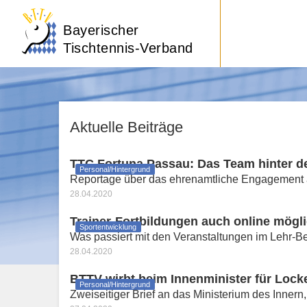
Bayerischer
Tischtennis-Verband
Aktuelle Beiträge
TTC Fortuna Passau: Das Team hinter 
Personal/Hintergrund
Reportage über das ehrenamtliche Engagement a
28.04.2020
Trainer-Fortbildungen auch online mögli
Sportentwicklung
Was passiert mit den Veranstaltungen im Lehr-B
28.04.2020
BTTV wirbt beim Innenminister für Lock
Personal/Hintergrund
Zweiseitiger Brief an das Ministerium des Innern, 