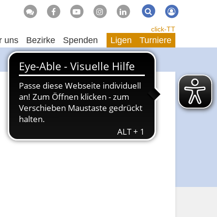
Suche
Suchen
click-TT
r uns
Bezirke
Spenden
Ligen
Turniere