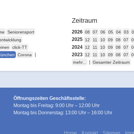
Zeitraum
2026
ene
Seniorensport
08
07
06
05
04
03
0
2025
entwicklung
12
11
10
09
08
07
0
2024
einen
click-TT
12
11
10
09
08
07
0
|
2023
München
Corona
12
11
10
09
08
07
0
|
mehr...
Gesamter Zeitraum
Öffnungszeiten Geschäftsstelle:
Montag bis Freitag: 9:00 Uhr – 12:00 Uhr
Montag bis Donnerstag: 13:00 Uhr – 16:00 Uhr
Home
Kontakt
Sitemap
Imp