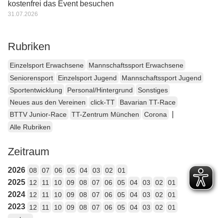
kostenfrei das Event besuchen
31.07.2026
Rubriken
Einzelsport Erwachsene
Mannschaftssport Erwachsene
Seniorensport
Einzelsport Jugend
Mannschaftssport Jugend
Sportentwicklung
Personal/Hintergrund
Sonstiges
Neues aus den Vereinen
click-TT
Bavarian TT-Race
|
BTTV Junior-Race
TT-Zentrum München
Corona
Alle Rubriken
Zeitraum
2026
08
07
06
05
04
03
02
01
2025
12
11
10
09
08
07
06
05
04
03
02
01
2024
12
11
10
09
08
07
06
05
04
03
02
01
2023
12
11
10
09
08
07
06
05
04
03
02
01