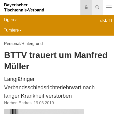
Bayerischer
Login
Suche
Tischtennis-Verband
Na
Ligen
click-TT
Turniere
Personal/Hintergrund
BTTV trauert um Manfred
Müller
Langjähriger
Verbandsschiedsrichterlehrwart nach
langer Krankheit verstorben
Norbert Endres
,
19.03.2019