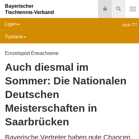
Bayerischer
Login
Suche
Tischtennis-Verband
Na
Ligen
click-TT
Turniere
Einzelsport Erwachsene
Auch diesmal im
Sommer: Die Nationalen
Deutschen
Meisterschaften in
Saarbrücken
Bayerische Vertreter haben gute Chancen