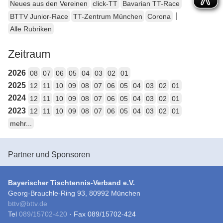
Neues aus den Vereinen
click-TT
Bavarian TT-Race
|
BTTV Junior-Race
TT-Zentrum München
Corona
Alle Rubriken
Zeitraum
2026
08
07
06
05
04
03
02
01
2025
12
11
10
09
08
07
06
05
04
03
02
01
2024
12
11
10
09
08
07
06
05
04
03
02
01
2023
12
11
10
09
08
07
06
05
04
03
02
01
mehr...
Partner und Sponsoren
Bayerischer Tischtennis-Verband e.V.
Georg-Brauchle-Ring 93, 80992 München
bttv
@
bttv.de
Tel
089/15702-420
· Fax 089/15702-424