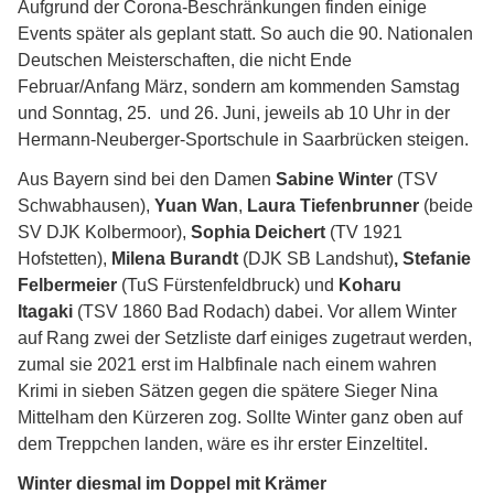
Aufgrund der Corona-Beschränkungen finden einige
Events später als geplant statt. So auch die 90. Nationalen
Deutschen Meisterschaften, die nicht Ende
Februar/Anfang März, sondern am kommenden Samstag
und Sonntag, 25. und 26. Juni, jeweils ab 10 Uhr in der
Hermann-Neuberger-Sportschule in Saarbrücken steigen.
Aus Bayern sind bei den Damen
Sabine Winter
(TSV
Schwabhausen),
Yuan Wan
,
Laura Tiefenbrunner
(beide
SV DJK Kolbermoor),
Sophia Deichert
(TV 1921
Hofstetten),
Milena Burandt
(DJK SB Landshut)
, Stefanie
Felbermeier
(TuS Fürstenfeldbruck) und
Koharu
Itagaki
(TSV 1860 Bad Rodach) dabei. Vor allem Winter
auf Rang zwei der Setzliste darf einiges zugetraut werden,
zumal sie 2021 erst im Halbfinale nach einem wahren
Krimi in sieben Sätzen gegen die spätere Sieger Nina
Mittelham den Kürzeren zog. Sollte Winter ganz oben auf
dem Treppchen landen, wäre es ihr erster Einzeltitel.
Winter diesmal im Doppel mit Krämer